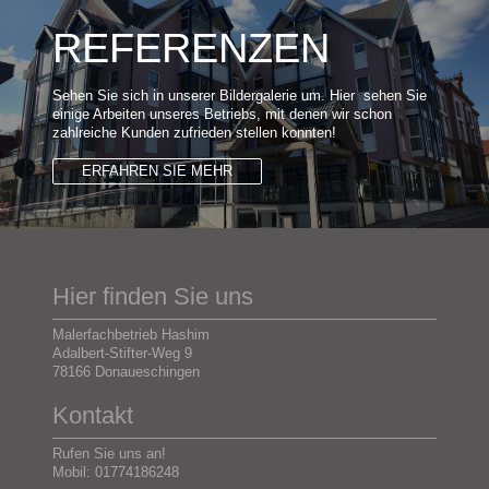
REFERENZEN
Sehen Sie sich in unserer Bildergalerie um. Hier sehen Sie
einige Arbeiten unseres Betriebs, mit denen wir schon
zahlreiche Kunden zufrieden stellen konnten!
ERFAHREN SIE MEHR
Hier finden Sie uns
Malerfachbetrieb Hashim
Adalbert-Stifter-Weg
9
78166
Donaueschingen
Kontakt
Rufen Sie uns an!
Mobil: 01774186248