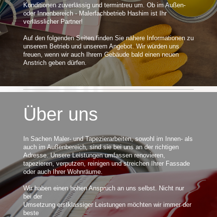
Konditionen zuverlässig und termintreu um. Ob im Außen-
oder Innenbereich -
Malerfachbetrieb Hashim
ist Ihr
verlässlicher Partner!
Auf den folgenden Seiten finden Sie nähere Informationen zu
unserem Betrieb und unserem Angebot. Wir würden uns
freuen, wenn wir auch Ihrem Gebäude bald einen neuen
Anstrich geben dürfen.
Über uns
In Sachen Maler- und Tapezierarbeiten, sowohl im Innen- als
auch im Außenbereich, sind sie bei uns an der richtigen
Adresse. Unsere Leistungen umfassen renovieren,
tapezieren, verputzen, reinigen und streichen Ihrer Fassade
oder auch Ihrer Wohnräume.
Wir haben einen hohen Anspruch an uns selbst. Nicht nur
bei der
Umsetzung erstklassiger Leistungen möchten wir immer der
beste